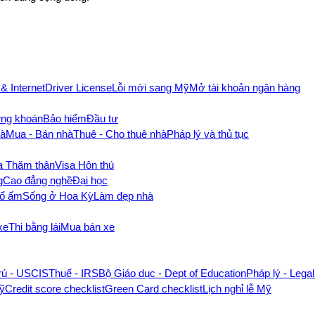
 & Internet
Driver License
Lỗi mới sang Mỹ
Mở tài khoản ngân hàng
ng khoán
Bảo hiểm
Đầu tư
hà
Mua - Bán nhà
Thuê - Cho thuê nhà
Pháp lý và thủ tục
a Thăm thân
Visa Hôn thú
g
Cao đẳng nghề
Đại học
tổ ấm
Sống ở Hoa Kỳ
Làm đẹp nhà
xe
Thi bằng lái
Mua bán xe
rú - USCIS
Thuế - IRS
Bộ Giáo dục - Dept of Education
Pháp lý - Legal
Mỹ
Credit score checklist
Green Card checklist
Lịch nghỉ lễ Mỹ