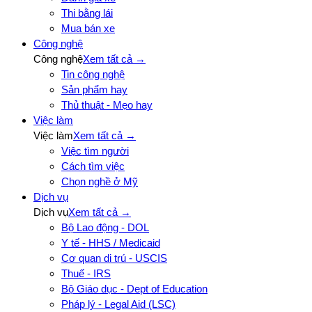
Thi bằng lái
Mua bán xe
Công nghệ
Công nghệ
Xem tất cả →
Tin công nghệ
Sản phẩm hay
Thủ thuật - Mẹo hay
Việc làm
Việc làm
Xem tất cả →
Việc tìm người
Cách tìm việc
Chọn nghề ở Mỹ
Dịch vụ
Dịch vụ
Xem tất cả →
Bộ Lao động - DOL
Y tế - HHS / Medicaid
Cơ quan di trú - USCIS
Thuế - IRS
Bộ Giáo dục - Dept of Education
Pháp lý - Legal Aid (LSC)