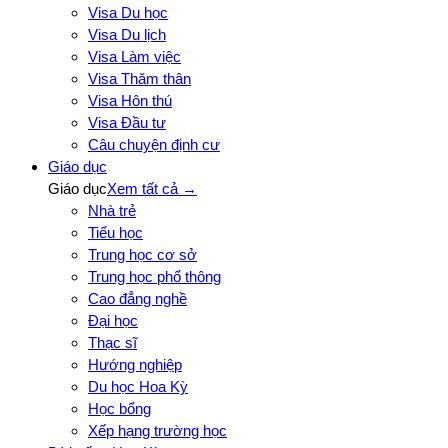
Visa Du học
Visa Du lịch
Visa Làm việc
Visa Thăm thân
Visa Hôn thú
Visa Đầu tư
Câu chuyện định cư
Giáo dục
Giáo dục
Xem tất cả →
Nhà trẻ
Tiểu học
Trung học cơ sở
Trung học phổ thông
Cao đẳng nghề
Đại học
Thạc sĩ
Hướng nghiệp
Du học Hoa Kỳ
Học bổng
Xếp hạng trường học