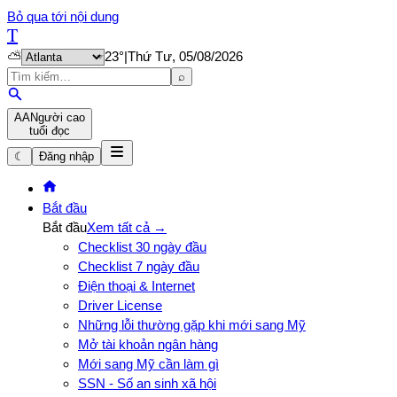
Bỏ qua tới nội dung
T
⛅
23
°
|
Thứ Tư, 05/08/2026
⌕
A
A
Người cao
tuổi đọc
☾
Đăng nhập
Bắt đầu
Bắt đầu
Xem tất cả →
Checklist 30 ngày đầu
Checklist 7 ngày đầu
Điện thoại & Internet
Driver License
Những lỗi thường gặp khi mới sang Mỹ
Mở tài khoản ngân hàng
Mới sang Mỹ cần làm gì
SSN - Số an sinh xã hội