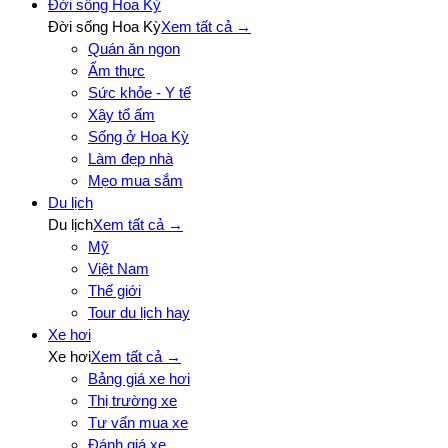
Đời sống Hoa Kỳ
Đời sống Hoa Kỳ
Xem tất cả →
Quán ăn ngon
Ẩm thực
Sức khỏe - Y tế
Xây tổ ấm
Sống ở Hoa Kỳ
Làm đẹp nhà
Mẹo mua sắm
Du lịch
Du lịch
Xem tất cả →
Mỹ
Việt Nam
Thế giới
Tour du lịch hay
Xe hơi
Xe hơi
Xem tất cả →
Bảng giá xe hơi
Thị trường xe
Tư vấn mua xe
Đánh giá xe