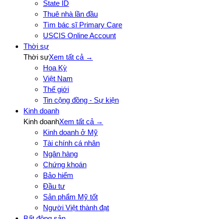
State ID
Thuê nhà lần đầu
Tìm bác sĩ Primary Care
USCIS Online Account
Thời sự
Thời sự
Xem tất cả →
Hoa Kỳ
Việt Nam
Thế giới
Tin cộng đồng - Sự kiện
Kinh doanh
Kinh doanh
Xem tất cả →
Kinh doanh ở Mỹ
Tài chính cá nhân
Ngân hàng
Chứng khoán
Bảo hiểm
Đầu tư
Sản phẩm Mỹ tốt
Người Việt thành đạt
Bất động sản