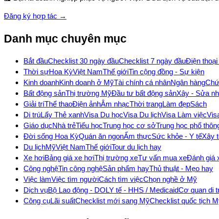
Đăng ký hợp tác →
Danh mục chuyên mục
Bắt đầu
Checklist 30 ngày đầu
Checklist 7 ngày đầu
Điện thoại
Thời sự
Hoa Kỳ
Việt Nam
Thế giới
Tin cộng đồng - Sự kiện
Kinh doanh
Kinh doanh ở Mỹ
Tài chính cá nhân
Ngân hàng
Chứ
Bất động sản
Thị trường Mỹ
Đầu tư bất động sản
Xây - Sửa n
Giải trí
Thể thao
Điện ảnh
Âm nhạc
Thời trang
Làm đẹp
Sách
Di trú
Lấy Thẻ xanh
Visa Du học
Visa Du lịch
Visa Làm việc
Vis
Giáo dục
Nhà trẻ
Tiểu học
Trung học cơ sở
Trung học phổ thôn
Đời sống Hoa Kỳ
Quán ăn ngon
Ẩm thực
Sức khỏe - Y tế
Xây 
Du lịch
Mỹ
Việt Nam
Thế giới
Tour du lịch hay
Xe hơi
Bảng giá xe hơi
Thị trường xe
Tư vấn mua xe
Đánh giá 
Công nghệ
Tin công nghệ
Sản phẩm hay
Thủ thuật - Mẹo hay
Việc làm
Việc tìm người
Cách tìm việc
Chọn nghề ở Mỹ
Dịch vụ
Bộ Lao động - DOL
Y tế - HHS / Medicaid
Cơ quan di t
Công cụ
Lãi suất
Checklist mới sang Mỹ
Checklist quốc tịch 