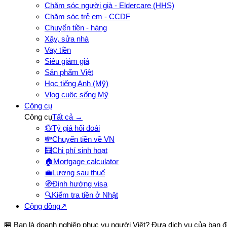
Chăm sóc người già - Eldercare (HHS)
Chăm sóc trẻ em - CCDF
Chuyển tiền - hàng
Xây, sửa nhà
Vay tiền
Siêu giảm giá
Sản phẩm Việt
Học tiếng Anh (Mỹ)
Vlog cuộc sống Mỹ
Công cụ
Công cụ
Tất cả →
💱
Tỷ giá hối đoái
💸
Chuyển tiền về VN
🧮
Chi phí sinh hoạt
🏠
Mortgage calculator
💼
Lương sau thuế
🧭
Định hướng visa
🔍
Kiểm tra tiền ở Nhật
Cộng đồng
↗
🏪 Bạn là doanh nghiệp phục vụ người Việt? Đưa dịch vụ của bạn 