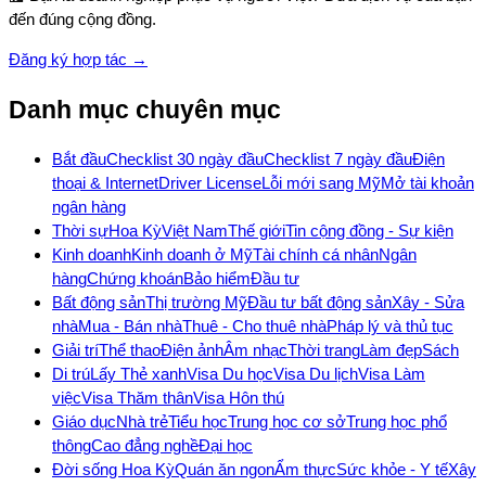
đến đúng cộng đồng.
Đăng ký hợp tác →
Danh mục chuyên mục
Bắt đầu
Checklist 30 ngày đầu
Checklist 7 ngày đầu
Điện
thoại & Internet
Driver License
Lỗi mới sang Mỹ
Mở tài khoản
ngân hàng
Thời sự
Hoa Kỳ
Việt Nam
Thế giới
Tin cộng đồng - Sự kiện
Kinh doanh
Kinh doanh ở Mỹ
Tài chính cá nhân
Ngân
hàng
Chứng khoán
Bảo hiểm
Đầu tư
Bất động sản
Thị trường Mỹ
Đầu tư bất động sản
Xây - Sửa
nhà
Mua - Bán nhà
Thuê - Cho thuê nhà
Pháp lý và thủ tục
Giải trí
Thể thao
Điện ảnh
Âm nhạc
Thời trang
Làm đẹp
Sách
Di trú
Lấy Thẻ xanh
Visa Du học
Visa Du lịch
Visa Làm
việc
Visa Thăm thân
Visa Hôn thú
Giáo dục
Nhà trẻ
Tiểu học
Trung học cơ sở
Trung học phổ
thông
Cao đẳng nghề
Đại học
Đời sống Hoa Kỳ
Quán ăn ngon
Ẩm thực
Sức khỏe - Y tế
Xây