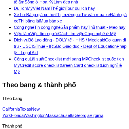
tổ ấm
Sống ở Hoa Kỳ
Làm đẹp nhà
Du lịch
Mỹ
Việt Nam
Thế giới
Tour du lịch hay
Xe hơi
Bảng giá xe hơi
Thị trường xe
Tư vấn mua xe
Đánh giá
xe
Thi bằng lái
Mua bán xe
Công nghệ
Tin công nghệ
Sản phẩm hay
Thủ thuật - Mẹo hay
Việc làm
Việc tìm người
Cách tìm việc
Chọn nghề ở Mỹ
Dịch vụ
Bộ Lao động - DOL
Y tế - HHS / Medicaid
Cơ quan di
trú - USCIS
Thuế - IRS
Bộ Giáo dục - Dept of Education
Pháp
lý - Legal Aid
Công cụ
Lãi suất
Checklist mới sang Mỹ
Checklist quốc tịch
Mỹ
Credit score checklist
Green Card checklist
Lịch nghỉ lễ
Mỹ
Theo bang & thành phố
Theo bang
California
Texas
New
York
Florida
Washington
Massachusetts
Georgia
Virginia
Thành phố