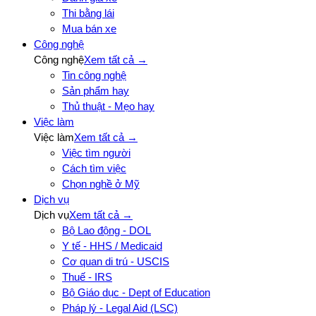
Thi bằng lái
Mua bán xe
Công nghệ
Công nghệ
Xem tất cả →
Tin công nghệ
Sản phẩm hay
Thủ thuật - Mẹo hay
Việc làm
Việc làm
Xem tất cả →
Việc tìm người
Cách tìm việc
Chọn nghề ở Mỹ
Dịch vụ
Dịch vụ
Xem tất cả →
Bộ Lao động - DOL
Y tế - HHS / Medicaid
Cơ quan di trú - USCIS
Thuế - IRS
Bộ Giáo dục - Dept of Education
Pháp lý - Legal Aid (LSC)