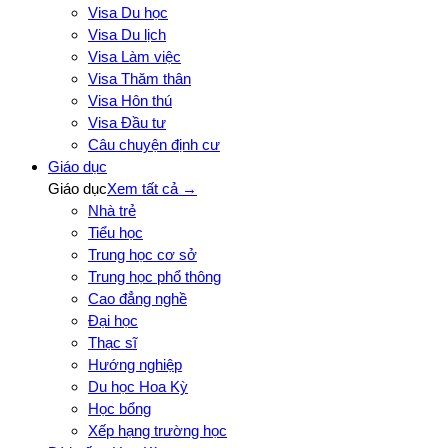
Visa Du học
Visa Du lịch
Visa Làm việc
Visa Thăm thân
Visa Hôn thú
Visa Đầu tư
Câu chuyện định cư
Giáo dục
Giáo dục
Xem tất cả →
Nhà trẻ
Tiểu học
Trung học cơ sở
Trung học phổ thông
Cao đẳng nghề
Đại học
Thạc sĩ
Hướng nghiệp
Du học Hoa Kỳ
Học bổng
Xếp hạng trường học