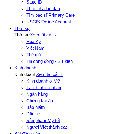
State ID
Thuê nhà lần đầu
Tìm bác sĩ Primary Care
USCIS Online Account
Thời sự
Thời sự
Xem tất cả →
Hoa Kỳ
Việt Nam
Thế giới
Tin cộng đồng - Sự kiện
Kinh doanh
Kinh doanh
Xem tất cả →
Kinh doanh ở Mỹ
Tài chính cá nhân
Ngân hàng
Chứng khoán
Bảo hiểm
Đầu tư
Sản phẩm Mỹ tốt
Người Việt thành đạt
Bất động sản