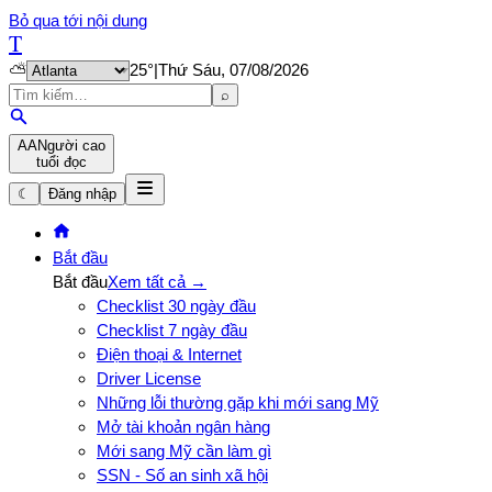
Bỏ qua tới nội dung
T
⛅
25
°
|
Thứ Sáu, 07/08/2026
⌕
A
A
Người cao
tuổi đọc
☾
Đăng nhập
Bắt đầu
Bắt đầu
Xem tất cả →
Checklist 30 ngày đầu
Checklist 7 ngày đầu
Điện thoại & Internet
Driver License
Những lỗi thường gặp khi mới sang Mỹ
Mở tài khoản ngân hàng
Mới sang Mỹ cần làm gì
SSN - Số an sinh xã hội