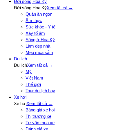
Đời sống Hoa Kỳ
Đời sống Hoa Kỳ
Xem tất cả →
Quán ăn ngon
Ẩm thực
Sức khỏe - Y tế
Xây tổ ấm
Sống ở Hoa Kỳ
Làm đẹp nhà
Mẹo mua sắm
Du lịch
Du lịch
Xem tất cả →
Mỹ
Việt Nam
Thế giới
Tour du lịch hay
Xe hơi
Xe hơi
Xem tất cả →
Bảng giá xe hơi
Thị trường xe
Tư vấn mua xe
Đánh giá xe