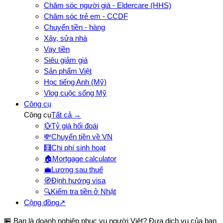
Chăm sóc người già - Eldercare (HHS)
Chăm sóc trẻ em - CCDF
Chuyển tiền - hàng
Xây, sửa nhà
Vay tiền
Siêu giảm giá
Sản phẩm Việt
Học tiếng Anh (Mỹ)
Vlog cuộc sống Mỹ
Công cụ
Công cụ
Tất cả →
💱
Tỷ giá hối đoái
💸
Chuyển tiền về VN
🧮
Chi phí sinh hoạt
🏠
Mortgage calculator
💼
Lương sau thuế
🧭
Định hướng visa
🔍
Kiểm tra tiền ở Nhật
Cộng đồng
↗
🏪 Bạn là doanh nghiệp phục vụ người Việt? Đưa dịch vụ của bạn