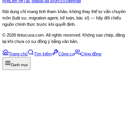
mật
Liên hệ
Tác giả
Bài đã lưu
RSS
Sitemap
Nội dung chỉ mang tính tham khảo, không thay thế tư vấn chuyên
môn (luật sư, migration agent, kế toán, bác sĩ) — hãy đối chiếu
nguồn chính thức trước khi quyết định.
©
2026
tintucusa.com
. All rights reserved. Không sao chép, đăng
lại khi chưa có sự đồng ý bằng văn bản.
Trang chủ
Tìm kiếm
Công cụ
Cộng đồng
Danh mục