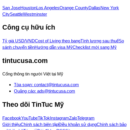
San Jose
Houston
Los Angeles
Orange County
Dallas
New York
City
Seattle
Westminster
Công cụ hữu ích
Tỷ giá USD/VND
Cost of Living theo bang
Tính lương sau thuế
So
sánh chuyển tiền
Hướng dẫn visa Mỹ
Checklist mới sang Mỹ
tintucusa.com
Cổng thông tin người Việt tại Mỹ
Tòa soạn
:
contact@tintucusa.com
Quảng cáo
:
ads@tintucusa.com
Theo dõi
TinTuc Mỹ
Facebook
YouTube
TikTok
Instagram
Zalo
Telegram
Giới thiệu
Chính sách biên tập
Điều khoản sử dụng
Chính sách bảo