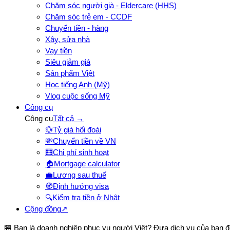
Chăm sóc người già - Eldercare (HHS)
Chăm sóc trẻ em - CCDF
Chuyển tiền - hàng
Xây, sửa nhà
Vay tiền
Siêu giảm giá
Sản phẩm Việt
Học tiếng Anh (Mỹ)
Vlog cuộc sống Mỹ
Công cụ
Công cụ
Tất cả →
💱
Tỷ giá hối đoái
💸
Chuyển tiền về VN
🧮
Chi phí sinh hoạt
🏠
Mortgage calculator
💼
Lương sau thuế
🧭
Định hướng visa
🔍
Kiểm tra tiền ở Nhật
Cộng đồng
↗
🏪 Bạn là doanh nghiệp phục vụ người Việt? Đưa dịch vụ của bạn 