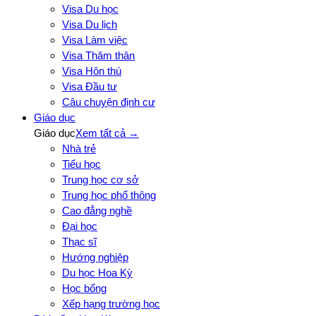
Visa Du học
Visa Du lịch
Visa Làm việc
Visa Thăm thân
Visa Hôn thú
Visa Đầu tư
Câu chuyện định cư
Giáo dục
Giáo dục
Xem tất cả →
Nhà trẻ
Tiểu học
Trung học cơ sở
Trung học phổ thông
Cao đẳng nghề
Đại học
Thạc sĩ
Hướng nghiệp
Du học Hoa Kỳ
Học bổng
Xếp hạng trường học