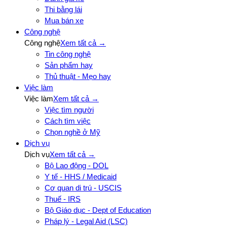
Thi bằng lái
Mua bán xe
Công nghệ
Công nghệ
Xem tất cả →
Tin công nghệ
Sản phẩm hay
Thủ thuật - Mẹo hay
Việc làm
Việc làm
Xem tất cả →
Việc tìm người
Cách tìm việc
Chọn nghề ở Mỹ
Dịch vụ
Dịch vụ
Xem tất cả →
Bộ Lao động - DOL
Y tế - HHS / Medicaid
Cơ quan di trú - USCIS
Thuế - IRS
Bộ Giáo dục - Dept of Education
Pháp lý - Legal Aid (LSC)