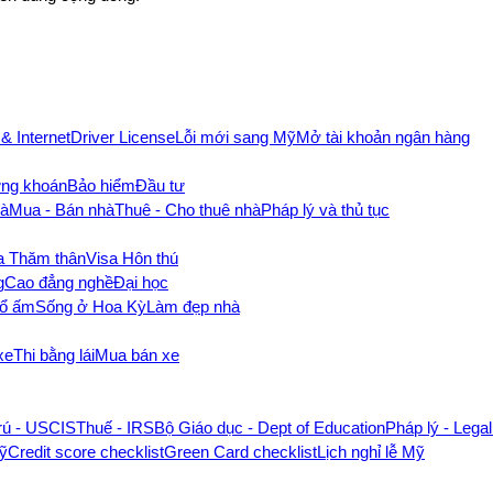
 & Internet
Driver License
Lỗi mới sang Mỹ
Mở tài khoản ngân hàng
ng khoán
Bảo hiểm
Đầu tư
hà
Mua - Bán nhà
Thuê - Cho thuê nhà
Pháp lý và thủ tục
a Thăm thân
Visa Hôn thú
g
Cao đẳng nghề
Đại học
tổ ấm
Sống ở Hoa Kỳ
Làm đẹp nhà
xe
Thi bằng lái
Mua bán xe
rú - USCIS
Thuế - IRS
Bộ Giáo dục - Dept of Education
Pháp lý - Legal
Mỹ
Credit score checklist
Green Card checklist
Lịch nghỉ lễ Mỹ