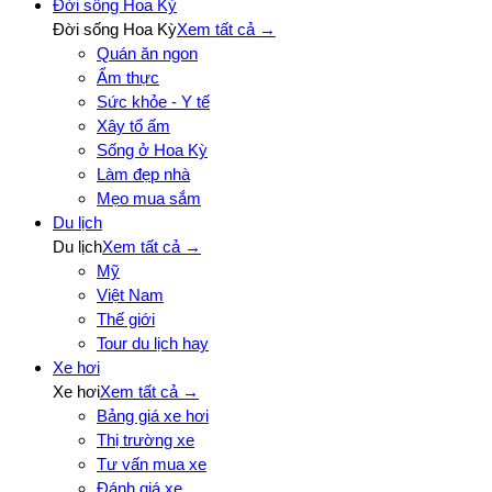
Đời sống Hoa Kỳ
Đời sống Hoa Kỳ
Xem tất cả →
Quán ăn ngon
Ẩm thực
Sức khỏe - Y tế
Xây tổ ấm
Sống ở Hoa Kỳ
Làm đẹp nhà
Mẹo mua sắm
Du lịch
Du lịch
Xem tất cả →
Mỹ
Việt Nam
Thế giới
Tour du lịch hay
Xe hơi
Xe hơi
Xem tất cả →
Bảng giá xe hơi
Thị trường xe
Tư vấn mua xe
Đánh giá xe