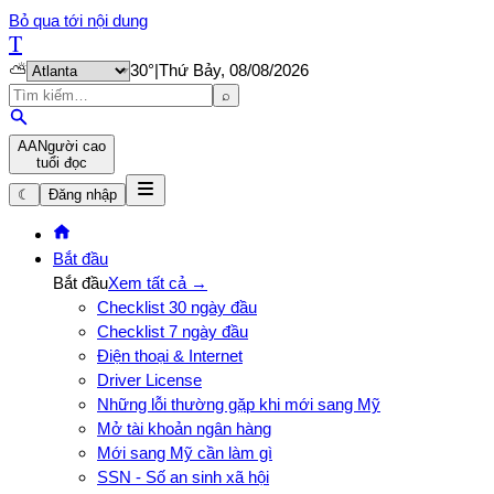
Bỏ qua tới nội dung
T
⛅
30
°
|
Thứ Bảy, 08/08/2026
⌕
A
A
Người cao
tuổi đọc
☾
Đăng nhập
Bắt đầu
Bắt đầu
Xem tất cả →
Checklist 30 ngày đầu
Checklist 7 ngày đầu
Điện thoại & Internet
Driver License
Những lỗi thường gặp khi mới sang Mỹ
Mở tài khoản ngân hàng
Mới sang Mỹ cần làm gì
SSN - Số an sinh xã hội