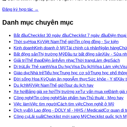
Đăng ký hợp tác →
Danh mục chuyên mục
Bắt đầu
Checklist 30 ngày đầu
Checklist 7 ngày đầu
Điện thoại
Thời sự
Hoa Kỳ
Việt Nam
Thế giới
Tin cộng đồng - Sự kiện
Kinh doanh
Kinh doanh ở Mỹ
Tài chính cá nhân
Ngân hàng
Chứ
Bất động sản
Thị trường Mỹ
Đầu tư bất động sản
Xây - Sửa n
Giải trí
Thể thao
Điện ảnh
Âm nhạc
Thời trang
Làm đẹp
Sách
Di trú
Lấy Thẻ xanh
Visa Du học
Visa Du lịch
Visa Làm việc
Vis
Giáo dục
Nhà trẻ
Tiểu học
Trung học cơ sở
Trung học phổ thôn
Đời sống Hoa Kỳ
Quán ăn ngon
Ẩm thực
Sức khỏe - Y tế
Xây 
Du lịch
Mỹ
Việt Nam
Thế giới
Tour du lịch hay
Xe hơi
Bảng giá xe hơi
Thị trường xe
Tư vấn mua xe
Đánh giá 
Công nghệ
Tin công nghệ
Sản phẩm hay
Thủ thuật - Mẹo hay
Việc làm
Việc tìm người
Cách tìm việc
Chọn nghề ở Mỹ
Dịch vụ
Bộ Lao động - DOL
Y tế - HHS / Medicaid
Cơ quan di t
Công cụ
Lãi suất
Checklist mới sang Mỹ
Checklist quốc tịch 