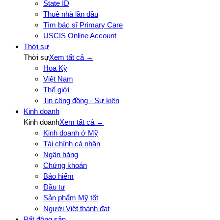
State ID
Thuê nhà lần đầu
Tìm bác sĩ Primary Care
USCIS Online Account
Thời sự
Thời sự
Xem tất cả →
Hoa Kỳ
Việt Nam
Thế giới
Tin cộng đồng - Sự kiện
Kinh doanh
Kinh doanh
Xem tất cả →
Kinh doanh ở Mỹ
Tài chính cá nhân
Ngân hàng
Chứng khoán
Bảo hiểm
Đầu tư
Sản phẩm Mỹ tốt
Người Việt thành đạt
Bất động sản