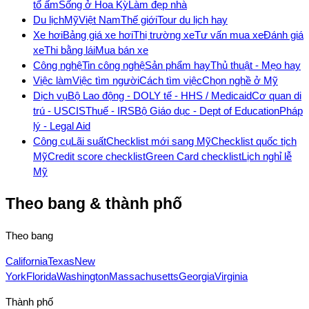
tổ ấm
Sống ở Hoa Kỳ
Làm đẹp nhà
Du lịch
Mỹ
Việt Nam
Thế giới
Tour du lịch hay
Xe hơi
Bảng giá xe hơi
Thị trường xe
Tư vấn mua xe
Đánh giá
xe
Thi bằng lái
Mua bán xe
Công nghệ
Tin công nghệ
Sản phẩm hay
Thủ thuật - Mẹo hay
Việc làm
Việc tìm người
Cách tìm việc
Chọn nghề ở Mỹ
Dịch vụ
Bộ Lao động - DOL
Y tế - HHS / Medicaid
Cơ quan di
trú - USCIS
Thuế - IRS
Bộ Giáo dục - Dept of Education
Pháp
lý - Legal Aid
Công cụ
Lãi suất
Checklist mới sang Mỹ
Checklist quốc tịch
Mỹ
Credit score checklist
Green Card checklist
Lịch nghỉ lễ
Mỹ
Theo bang & thành phố
Theo bang
California
Texas
New
York
Florida
Washington
Massachusetts
Georgia
Virginia
Thành phố