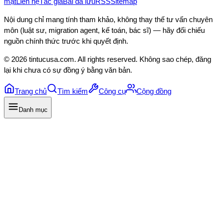
mật
Liên hệ
Tác giả
Bài đã lưu
RSS
Sitemap
Nội dung chỉ mang tính tham khảo, không thay thế tư vấn chuyên
môn (luật sư, migration agent, kế toán, bác sĩ) — hãy đối chiếu
nguồn chính thức trước khi quyết định.
©
2026
tintucusa.com
. All rights reserved. Không sao chép, đăng
lại khi chưa có sự đồng ý bằng văn bản.
Trang chủ
Tìm kiếm
Công cụ
Cộng đồng
Danh mục