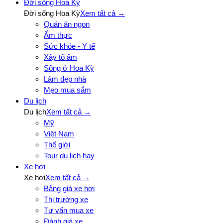
Đời sống Hoa Kỳ
Đời sống Hoa Kỳ
Xem tất cả →
Quán ăn ngon
Ẩm thực
Sức khỏe - Y tế
Xây tổ ấm
Sống ở Hoa Kỳ
Làm đẹp nhà
Mẹo mua sắm
Du lịch
Du lịch
Xem tất cả →
Mỹ
Việt Nam
Thế giới
Tour du lịch hay
Xe hơi
Xe hơi
Xem tất cả →
Bảng giá xe hơi
Thị trường xe
Tư vấn mua xe
Đánh giá xe