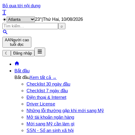
Bỏ qua tới nội dung
T
☀️
23
°
|
Thứ Hai, 10/08/2026
⌕
A
A
Người cao
tuổi đọc
☾
Đăng nhập
Bắt đầu
Bắt đầu
Xem tất cả →
Checklist 30 ngày đầu
Checklist 7 ngày đầu
Điện thoại & Internet
Driver License
Những lỗi thường gặp khi mới sang Mỹ
Mở tài khoản ngân hàng
Mới sang Mỹ cần làm gì
SSN - Số an sinh xã hội