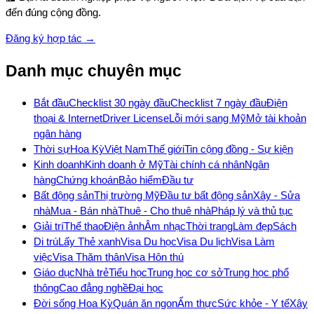
đến đúng cộng đồng.
Đăng ký hợp tác →
Danh mục chuyên mục
Bắt đầu
Checklist 30 ngày đầu
Checklist 7 ngày đầu
Điện
thoại & Internet
Driver License
Lỗi mới sang Mỹ
Mở tài khoản
ngân hàng
Thời sự
Hoa Kỳ
Việt Nam
Thế giới
Tin cộng đồng - Sự kiện
Kinh doanh
Kinh doanh ở Mỹ
Tài chính cá nhân
Ngân
hàng
Chứng khoán
Bảo hiểm
Đầu tư
Bất động sản
Thị trường Mỹ
Đầu tư bất động sản
Xây - Sửa
nhà
Mua - Bán nhà
Thuê - Cho thuê nhà
Pháp lý và thủ tục
Giải trí
Thể thao
Điện ảnh
Âm nhạc
Thời trang
Làm đẹp
Sách
Di trú
Lấy Thẻ xanh
Visa Du học
Visa Du lịch
Visa Làm
việc
Visa Thăm thân
Visa Hôn thú
Giáo dục
Nhà trẻ
Tiểu học
Trung học cơ sở
Trung học phổ
thông
Cao đẳng nghề
Đại học
Đời sống Hoa Kỳ
Quán ăn ngon
Ẩm thực
Sức khỏe - Y tế
Xây