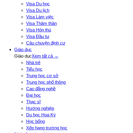
Visa Du học
Visa Du lịch
Visa Làm việc
Visa Thăm thân
Visa Hôn thú
Visa Đầu tư
Câu chuyện định cư
Giáo dục
Giáo dục
Xem tất cả →
Nhà trẻ
Tiểu học
Trung học cơ sở
Trung học phổ thông
Cao đẳng nghề
Đại học
Thạc sĩ
Hướng nghiệp
Du học Hoa Kỳ
Học bổng
Xếp hạng trường học