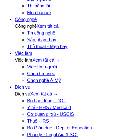
Thi bằng lái
Mua bán xe
Công nghệ
Công nghệ
Xem tất cả →
Tin công nghệ
Sản phẩm hay
Thủ thuật - Mẹo hay
Việc làm
Việc làm
Xem tất cả →
Việc tìm người
Cách tìm việc
Chọn nghề ở Mỹ
Dịch vụ
Dịch vụ
Xem tất cả →
Bộ Lao động - DOL
Y tế - HHS / Medicaid
Cơ quan di trú - USCIS
Thuế - IRS
Bộ Giáo dục - Dept of Education
Pháp lý - Legal Aid (LSC)