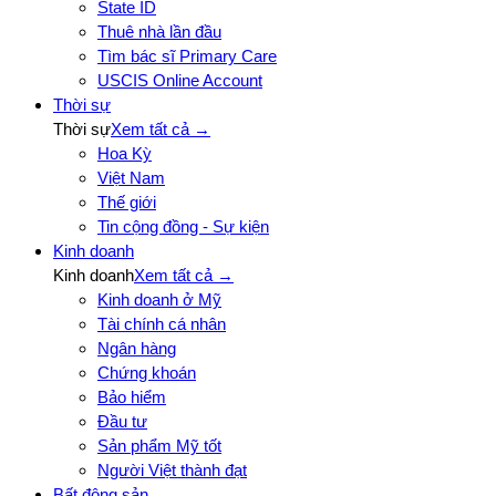
State ID
Thuê nhà lần đầu
Tìm bác sĩ Primary Care
USCIS Online Account
Thời sự
Thời sự
Xem tất cả →
Hoa Kỳ
Việt Nam
Thế giới
Tin cộng đồng - Sự kiện
Kinh doanh
Kinh doanh
Xem tất cả →
Kinh doanh ở Mỹ
Tài chính cá nhân
Ngân hàng
Chứng khoán
Bảo hiểm
Đầu tư
Sản phẩm Mỹ tốt
Người Việt thành đạt
Bất động sản