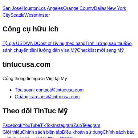
San Jose
Houston
Los Angeles
Orange County
Dallas
New York
City
Seattle
Westminster
Công cụ hữu ích
Tỷ giá USD/VND
Cost of Living theo bang
Tính lương sau thuế
So
sánh chuyển tiền
Hướng dẫn visa Mỹ
Checklist mới sang Mỹ
tintucusa.com
Cổng thông tin người Việt tại Mỹ
Tòa soạn
:
contact@tintucusa.com
Quảng cáo
:
ads@tintucusa.com
Theo dõi
TinTuc Mỹ
Facebook
YouTube
TikTok
Instagram
Zalo
Telegram
Giới thiệu
Chính sách biên tập
Điều khoản sử dụng
Chính sách bảo