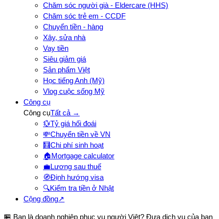
Chăm sóc người già - Eldercare (HHS)
Chăm sóc trẻ em - CCDF
Chuyển tiền - hàng
Xây, sửa nhà
Vay tiền
Siêu giảm giá
Sản phẩm Việt
Học tiếng Anh (Mỹ)
Vlog cuộc sống Mỹ
Công cụ
Công cụ
Tất cả →
💱
Tỷ giá hối đoái
💸
Chuyển tiền về VN
🧮
Chi phí sinh hoạt
🏠
Mortgage calculator
💼
Lương sau thuế
🧭
Định hướng visa
🔍
Kiểm tra tiền ở Nhật
Cộng đồng
↗
🏪 Bạn là doanh nghiệp phục vụ người Việt? Đưa dịch vụ của bạn