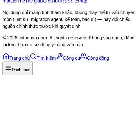
mật
Liên hệ
Tác giả
Bài đã lưu
RSS
Sitemap
Nội dung chỉ mang tính tham khảo, không thay thế tư vấn chuyên
môn (luật sư, migration agent, kế toán, bác sĩ) — hãy đối chiếu
nguồn chính thức trước khi quyết định.
©
2026
tintucusa.com
. All rights reserved. Không sao chép, đăng
lại khi chưa có sự đồng ý bằng văn bản.
Trang chủ
Tìm kiếm
Công cụ
Cộng đồng
Danh mục