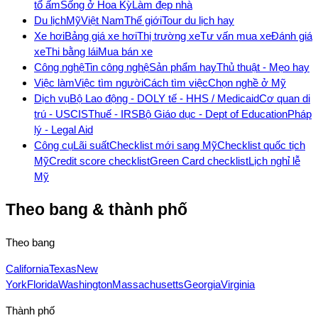
tổ ấm
Sống ở Hoa Kỳ
Làm đẹp nhà
Du lịch
Mỹ
Việt Nam
Thế giới
Tour du lịch hay
Xe hơi
Bảng giá xe hơi
Thị trường xe
Tư vấn mua xe
Đánh giá
xe
Thi bằng lái
Mua bán xe
Công nghệ
Tin công nghệ
Sản phẩm hay
Thủ thuật - Mẹo hay
Việc làm
Việc tìm người
Cách tìm việc
Chọn nghề ở Mỹ
Dịch vụ
Bộ Lao động - DOL
Y tế - HHS / Medicaid
Cơ quan di
trú - USCIS
Thuế - IRS
Bộ Giáo dục - Dept of Education
Pháp
lý - Legal Aid
Công cụ
Lãi suất
Checklist mới sang Mỹ
Checklist quốc tịch
Mỹ
Credit score checklist
Green Card checklist
Lịch nghỉ lễ
Mỹ
Theo bang & thành phố
Theo bang
California
Texas
New
York
Florida
Washington
Massachusetts
Georgia
Virginia
Thành phố