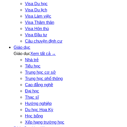
Visa Du học
Visa Du lịch
Visa Làm việc
Visa Thăm thân
Visa Hôn thú
Visa Đầu tư
Câu chuyện định cư
Giáo dục
Giáo dục
Xem tất cả →
Nhà trẻ
Tiểu học
Trung học cơ sở
Trung học phổ thông
Cao đẳng nghề
Đại học
Thạc sĩ
Hướng nghiệp
Du học Hoa Kỳ
Học bổng
Xếp hạng trường học