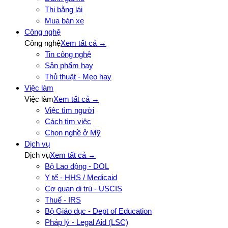
Thi bằng lái
Mua bán xe
Công nghệ
Công nghệ
Xem tất cả →
Tin công nghệ
Sản phẩm hay
Thủ thuật - Mẹo hay
Việc làm
Việc làm
Xem tất cả →
Việc tìm người
Cách tìm việc
Chọn nghề ở Mỹ
Dịch vụ
Dịch vụ
Xem tất cả →
Bộ Lao động - DOL
Y tế - HHS / Medicaid
Cơ quan di trú - USCIS
Thuế - IRS
Bộ Giáo dục - Dept of Education
Pháp lý - Legal Aid (LSC)