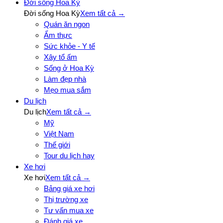
Đời sống Hoa Kỳ
Đời sống Hoa Kỳ
Xem tất cả →
Quán ăn ngon
Ẩm thực
Sức khỏe - Y tế
Xây tổ ấm
Sống ở Hoa Kỳ
Làm đẹp nhà
Mẹo mua sắm
Du lịch
Du lịch
Xem tất cả →
Mỹ
Việt Nam
Thế giới
Tour du lịch hay
Xe hơi
Xe hơi
Xem tất cả →
Bảng giá xe hơi
Thị trường xe
Tư vấn mua xe
Đánh giá xe