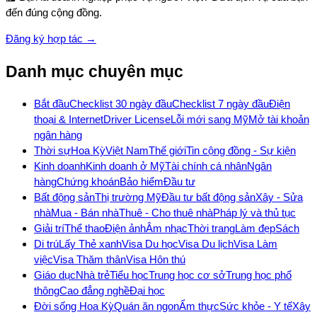
đến đúng cộng đồng.
Đăng ký hợp tác →
Danh mục chuyên mục
Bắt đầu
Checklist 30 ngày đầu
Checklist 7 ngày đầu
Điện
thoại & Internet
Driver License
Lỗi mới sang Mỹ
Mở tài khoản
ngân hàng
Thời sự
Hoa Kỳ
Việt Nam
Thế giới
Tin cộng đồng - Sự kiện
Kinh doanh
Kinh doanh ở Mỹ
Tài chính cá nhân
Ngân
hàng
Chứng khoán
Bảo hiểm
Đầu tư
Bất động sản
Thị trường Mỹ
Đầu tư bất động sản
Xây - Sửa
nhà
Mua - Bán nhà
Thuê - Cho thuê nhà
Pháp lý và thủ tục
Giải trí
Thể thao
Điện ảnh
Âm nhạc
Thời trang
Làm đẹp
Sách
Di trú
Lấy Thẻ xanh
Visa Du học
Visa Du lịch
Visa Làm
việc
Visa Thăm thân
Visa Hôn thú
Giáo dục
Nhà trẻ
Tiểu học
Trung học cơ sở
Trung học phổ
thông
Cao đẳng nghề
Đại học
Đời sống Hoa Kỳ
Quán ăn ngon
Ẩm thực
Sức khỏe - Y tế
Xây