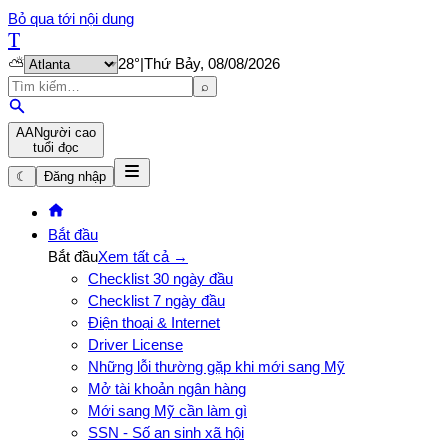
Bỏ qua tới nội dung
T
⛅
28
°
|
Thứ Bảy, 08/08/2026
⌕
A
A
Người cao
tuổi đọc
☾
Đăng nhập
Bắt đầu
Bắt đầu
Xem tất cả →
Checklist 30 ngày đầu
Checklist 7 ngày đầu
Điện thoại & Internet
Driver License
Những lỗi thường gặp khi mới sang Mỹ
Mở tài khoản ngân hàng
Mới sang Mỹ cần làm gì
SSN - Số an sinh xã hội