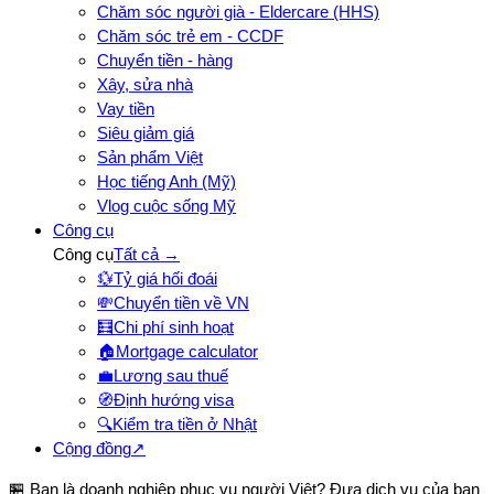
Chăm sóc người già - Eldercare (HHS)
Chăm sóc trẻ em - CCDF
Chuyển tiền - hàng
Xây, sửa nhà
Vay tiền
Siêu giảm giá
Sản phẩm Việt
Học tiếng Anh (Mỹ)
Vlog cuộc sống Mỹ
Công cụ
Công cụ
Tất cả →
💱
Tỷ giá hối đoái
💸
Chuyển tiền về VN
🧮
Chi phí sinh hoạt
🏠
Mortgage calculator
💼
Lương sau thuế
🧭
Định hướng visa
🔍
Kiểm tra tiền ở Nhật
Cộng đồng
↗
🏪 Bạn là doanh nghiệp phục vụ người Việt? Đưa dịch vụ của bạn