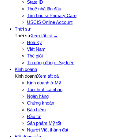
State ID
Thuê nhà lần đầu
Tìm bác sĩ Primary Care
USCIS Online Account
Thời sự
Thời sự
Xem tất cả →
Hoa Kỳ
Việt Nam
Thế giới
Tin cộng đồng - Sự kiện
Kinh doanh
Kinh doanh
Xem tất cả →
Kinh doanh ở Mỹ
Tài chính cá nhân
Ngân hàng
Chứng khoán
Bảo hiểm
Đầu tư
Sản phẩm Mỹ tốt
Người Việt thành đạt
Bất động sản