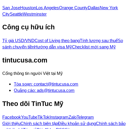
San Jose
Houston
Los Angeles
Orange County
Dallas
New York
City
Seattle
Westminster
Công cụ hữu ích
Tỷ giá USD/VND
Cost of Living theo bang
Tính lương sau thuế
So
sánh chuyển tiền
Hướng dẫn visa Mỹ
Checklist mới sang Mỹ
tintucusa.com
Cổng thông tin người Việt tại Mỹ
Tòa soạn
:
contact@tintucusa.com
Quảng cáo
:
ads@tintucusa.com
Theo dõi
TinTuc Mỹ
Facebook
YouTube
TikTok
Instagram
Zalo
Telegram
Giới thiệu
Chính sách biên tập
Điều khoản sử dụng
Chính sách bảo