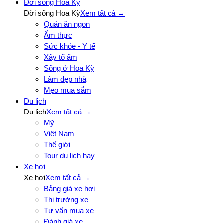
Đời sống Hoa Kỳ
Đời sống Hoa Kỳ
Xem tất cả →
Quán ăn ngon
Ẩm thực
Sức khỏe - Y tế
Xây tổ ấm
Sống ở Hoa Kỳ
Làm đẹp nhà
Mẹo mua sắm
Du lịch
Du lịch
Xem tất cả →
Mỹ
Việt Nam
Thế giới
Tour du lịch hay
Xe hơi
Xe hơi
Xem tất cả →
Bảng giá xe hơi
Thị trường xe
Tư vấn mua xe
Đánh giá xe