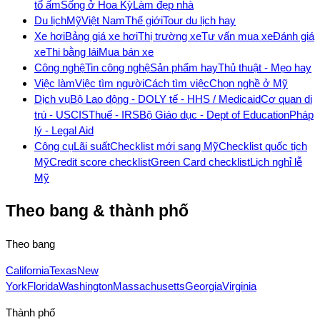
tổ ấm
Sống ở Hoa Kỳ
Làm đẹp nhà
Du lịch
Mỹ
Việt Nam
Thế giới
Tour du lịch hay
Xe hơi
Bảng giá xe hơi
Thị trường xe
Tư vấn mua xe
Đánh giá
xe
Thi bằng lái
Mua bán xe
Công nghệ
Tin công nghệ
Sản phẩm hay
Thủ thuật - Mẹo hay
Việc làm
Việc tìm người
Cách tìm việc
Chọn nghề ở Mỹ
Dịch vụ
Bộ Lao động - DOL
Y tế - HHS / Medicaid
Cơ quan di
trú - USCIS
Thuế - IRS
Bộ Giáo dục - Dept of Education
Pháp
lý - Legal Aid
Công cụ
Lãi suất
Checklist mới sang Mỹ
Checklist quốc tịch
Mỹ
Credit score checklist
Green Card checklist
Lịch nghỉ lễ
Mỹ
Theo bang & thành phố
Theo bang
California
Texas
New
York
Florida
Washington
Massachusetts
Georgia
Virginia
Thành phố