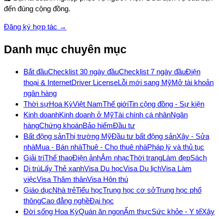
đến đúng cộng đồng.
Đăng ký hợp tác →
Danh mục chuyên mục
Bắt đầu
Checklist 30 ngày đầu
Checklist 7 ngày đầu
Điện
thoại & Internet
Driver License
Lỗi mới sang Mỹ
Mở tài khoản
ngân hàng
Thời sự
Hoa Kỳ
Việt Nam
Thế giới
Tin cộng đồng - Sự kiện
Kinh doanh
Kinh doanh ở Mỹ
Tài chính cá nhân
Ngân
hàng
Chứng khoán
Bảo hiểm
Đầu tư
Bất động sản
Thị trường Mỹ
Đầu tư bất động sản
Xây - Sửa
nhà
Mua - Bán nhà
Thuê - Cho thuê nhà
Pháp lý và thủ tục
Giải trí
Thể thao
Điện ảnh
Âm nhạc
Thời trang
Làm đẹp
Sách
Di trú
Lấy Thẻ xanh
Visa Du học
Visa Du lịch
Visa Làm
việc
Visa Thăm thân
Visa Hôn thú
Giáo dục
Nhà trẻ
Tiểu học
Trung học cơ sở
Trung học phổ
thông
Cao đẳng nghề
Đại học
Đời sống Hoa Kỳ
Quán ăn ngon
Ẩm thực
Sức khỏe - Y tế
Xây