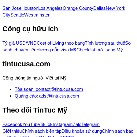
San Jose
Houston
Los Angeles
Orange County
Dallas
New York
City
Seattle
Westminster
Công cụ hữu ích
Tỷ giá USD/VND
Cost of Living theo bang
Tính lương sau thuế
So
sánh chuyển tiền
Hướng dẫn visa Mỹ
Checklist mới sang Mỹ
tintucusa.com
Cổng thông tin người Việt tại Mỹ
Tòa soạn
:
contact@tintucusa.com
Quảng cáo
:
ads@tintucusa.com
Theo dõi
TinTuc Mỹ
Facebook
YouTube
TikTok
Instagram
Zalo
Telegram
Giới thiệu
Chính sách biên tập
Điều khoản sử dụng
Chính sách bảo