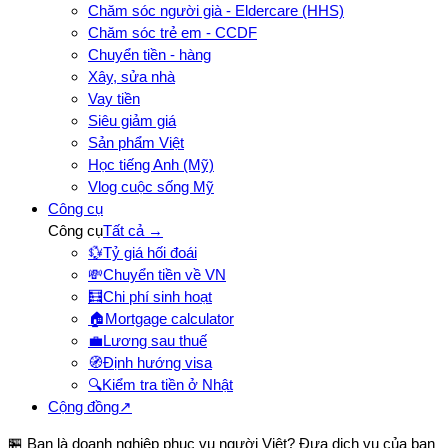
Chăm sóc người già - Eldercare (HHS)
Chăm sóc trẻ em - CCDF
Chuyển tiền - hàng
Xây, sửa nhà
Vay tiền
Siêu giảm giá
Sản phẩm Việt
Học tiếng Anh (Mỹ)
Vlog cuộc sống Mỹ
Công cụ
Công cụ
Tất cả →
💱
Tỷ giá hối đoái
💸
Chuyển tiền về VN
🧮
Chi phí sinh hoạt
🏠
Mortgage calculator
💼
Lương sau thuế
🧭
Định hướng visa
🔍
Kiểm tra tiền ở Nhật
Cộng đồng
↗
🏪 Bạn là doanh nghiệp phục vụ người Việt? Đưa dịch vụ của bạn