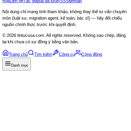
mật
Liên hệ
Tác giả
Bài đã lưu
RSS
Sitemap
Nội dung chỉ mang tính tham khảo, không thay thế tư vấn chuyên
môn (luật sư, migration agent, kế toán, bác sĩ) — hãy đối chiếu
nguồn chính thức trước khi quyết định.
©
2026
tintucusa.com
. All rights reserved. Không sao chép, đăng
lại khi chưa có sự đồng ý bằng văn bản.
Trang chủ
Tìm kiếm
Công cụ
Cộng đồng
Danh mục