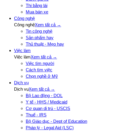
Thi bằng lái
Mua bán xe
Công nghệ
Công nghệ
Xem tất cả →
Tin công nghệ
Sản phẩm hay
Thủ thuật - Mẹo hay
Việc làm
Việc làm
Xem tất cả →
Việc tìm người
Cách tìm việc
Chọn nghề ở Mỹ
Dịch vụ
Dịch vụ
Xem tất cả →
Bộ Lao động - DOL
Y tế - HHS / Medicaid
Cơ quan di trú - USCIS
Thuế - IRS
Bộ Giáo dục - Dept of Education
Pháp lý - Legal Aid (LSC)