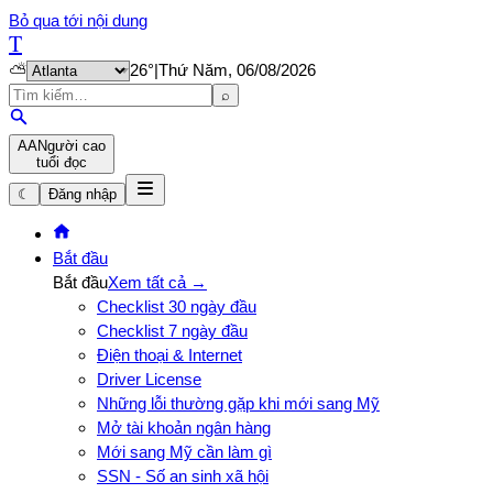
Bỏ qua tới nội dung
T
⛅
26
°
|
Thứ Năm, 06/08/2026
⌕
A
A
Người cao
tuổi đọc
☾
Đăng nhập
Bắt đầu
Bắt đầu
Xem tất cả →
Checklist 30 ngày đầu
Checklist 7 ngày đầu
Điện thoại & Internet
Driver License
Những lỗi thường gặp khi mới sang Mỹ
Mở tài khoản ngân hàng
Mới sang Mỹ cần làm gì
SSN - Số an sinh xã hội