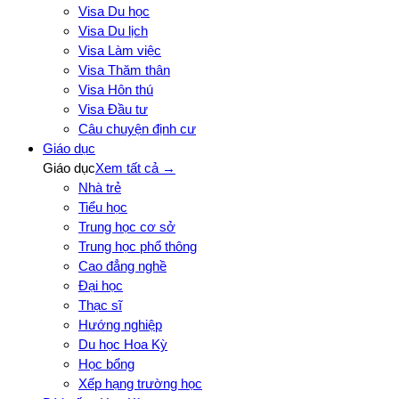
Visa Du học
Visa Du lịch
Visa Làm việc
Visa Thăm thân
Visa Hôn thú
Visa Đầu tư
Câu chuyện định cư
Giáo dục
Giáo dục
Xem tất cả →
Nhà trẻ
Tiểu học
Trung học cơ sở
Trung học phổ thông
Cao đẳng nghề
Đại học
Thạc sĩ
Hướng nghiệp
Du học Hoa Kỳ
Học bổng
Xếp hạng trường học