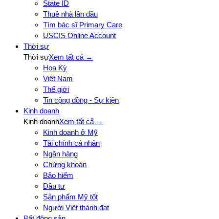
State ID
Thuê nhà lần đầu
Tìm bác sĩ Primary Care
USCIS Online Account
Thời sự
Thời sự
Xem tất cả →
Hoa Kỳ
Việt Nam
Thế giới
Tin cộng đồng - Sự kiện
Kinh doanh
Kinh doanh
Xem tất cả →
Kinh doanh ở Mỹ
Tài chính cá nhân
Ngân hàng
Chứng khoán
Bảo hiểm
Đầu tư
Sản phẩm Mỹ tốt
Người Việt thành đạt
Bất động sản